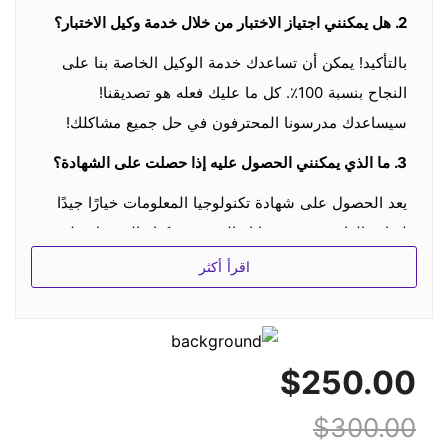
2. هل يمكنني اجتياز الاختبار من خلال خدمة وكيل الاختبار؟
بالتأكيد! يمكن أن تساعدك خدمة الوكيل الخاصة بنا على
النجاح بنسبة 100٪. كل ما عليك فعله هو تصديقنا!
سيساعدك مدرسونا المحترفون في حل جميع مشاكلك!
3.
ما الذي يمكنني الحصول عليه إذا حصلت على الشهادة؟
يعد الحصول على شهادة تكنولوجيا المعلومات خيارًا جيدًا
لزيادة الراتب وتعزيز حياتك المهنية. يمكنك الحصول على
شهادة تكنولوجيا المعلومات التي يمكنها التحقق من قدرتك
اقرأ أكثر
في الصناعة.
4. كيف يمكنني الحصول على خصم؟
$250.00
هناك دائمًا بعض الخصومات الخاصة في بعض الأيام
الخاصة. إذا كنت مهتمًا وترغب في شراء ثلاثة منتجات أو
$300.00
أكثر ، فيرجى الاتصال بـ
support@spoto.net
للحصول