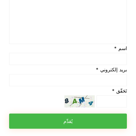
اسم *
بريد إلكتروني *
تَحَقّق *
يُقدِّم