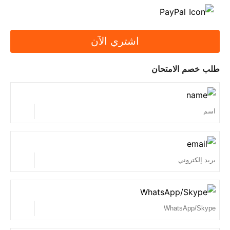
على خصم وتحقق بانتظام على موقعنا.
5. هل يمكن لطرف ثالث رؤية معلومات عملائك من موقع
اشتري الآن
الويب الخاص بك؟
لا لا يستطيعون. تحترم SPOTO حق كل عميل في
طلب خصم الامتحان
الخصوصية. نظامنا مؤمن بالكامل ، ولا نشارك أي معلومات
مع أطراف ثالثة.