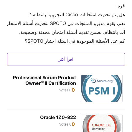
قرة.
هل يتم تحديث امتحانات Cisco التجريبية بانتظام؟
نعم، يقوم مديرو المنتجات في SPOTO بتحديث أسئلة الامتحان
ات بانتظام. نضمن تقديم أسئلة امتحان محدثة وصحيحة.
كم عدد الأسئلة الموجودة في اسئلة اختبار SPOTO؟
عدد أسئلة اسئلة اختبار SPOTO يعتمد على الامتحان الفعلي.
لتغطية جميع الأسئلة بنسبة 100%، سنوفر تدريبات تتجاوز عد
اقرأ أكثر
د أسئلة الامتحان. عادةً، يكون عدد الأسئلة بين 200-300 سؤا
ل.
Professional Scrum Product
Owner™ II Certification
هل هذه اسئلة اختبار Cisco مناسبة للتعلم عن بُعد؟
0
0 Votes
نعم، نحن ندعم التعلم عن بُعد. توفر SPOTO نظام اختبار تجر
يبي عبر الإنترنت حيث يمكنك تسجيل الدخول وممارسة أسئلة
الامتحان في أي وقت ومن أي مكان.
Oracle 1Z0-922
0
0 Votes