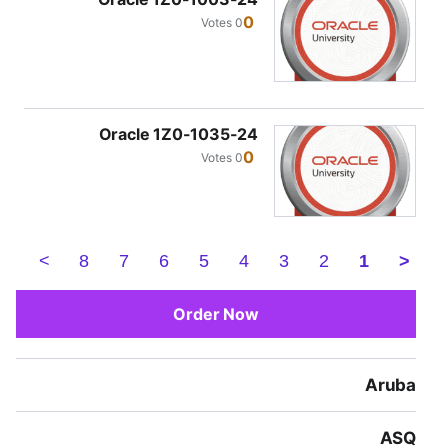
0
0 Votes
Oracle 1Z0-1035-24
0
0 Votes
>
8
7
6
5
4
3
2
1
<
Order Now
Aruba
ASQ