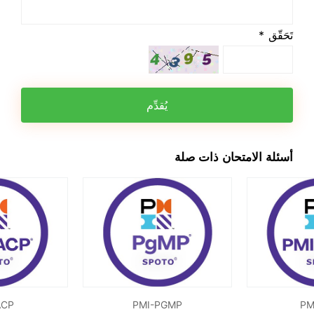
تَحَقّق *
يُقدِّم
أسئلة الامتحان ذات صلة
ACP
PMI-PGMP
PM