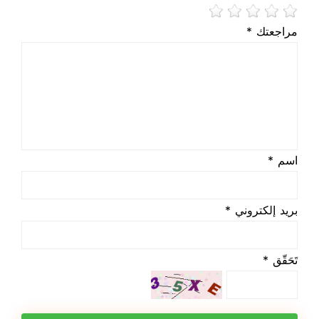
مراجعتك *
اسم *
بريد إلكتروني *
تَحَقّق *