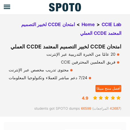
CCIE Lab
>
Home
>
امتحان CCDE لخبير التصميم
المعتمد CCDE العملي
امتحان CCDE لخبير التصميم المعتمد CCDE العملي
20 عامًا من الخبرة التدريبية عبر الإنترنت
فريق المعلمين المحترفين CCIE
محتوى تدريب مخصص عبر الإنترنت
7/24 دعم مباشر للعملاء وتكنولوجيا المعلومات
أفضل منتج مبيعًا
4.9
(
42687
المراجعات)
66599
students got SPOTO dumps