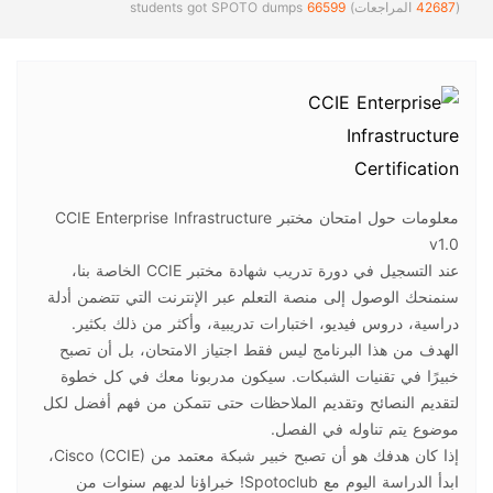
(
42687
المراجعات)
66599
students got SPOTO dumps
معلومات حول امتحان مختبر CCIE Enterprise Infrastructure
v1.0
عند التسجيل في دورة تدريب شهادة مختبر CCIE الخاصة بنا،
سنمنحك الوصول إلى منصة التعلم عبر الإنترنت التي تتضمن أدلة
دراسية، دروس فيديو، اختبارات تدريبية، وأكثر من ذلك بكثير.
الهدف من هذا البرنامج ليس فقط اجتياز الامتحان، بل أن تصبح
خبيرًا في تقنيات الشبكات. سيكون مدربونا معك في كل خطوة
لتقديم النصائح وتقديم الملاحظات حتى تتمكن من فهم أفضل لكل
موضوع يتم تناوله في الفصل.
إذا كان هدفك هو أن تصبح خبير شبكة معتمد من Cisco (CCIE)،
ابدأ الدراسة اليوم مع Spotoclub! خبراؤنا لديهم سنوات من