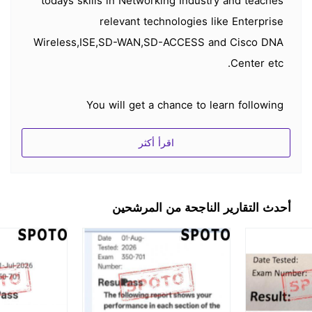
todays skills in Networking Industry and teaches
relevant technologies like Enterprise
Wireless,ISE,SD-WAN,SD-ACCESS and Cisco DNA
Center etc.
You will get a chance to learn following
technologies under this program.
اقرأ أكثر
Routing
Switching
أحدث التقارير الناجحة من المرشحين
Cisco Wireless Enterprise Infrastructure
Identity management -Cisco ISE
Cisco SD-WAN
Cisco SD-ACCESS
Cisco DNA Center