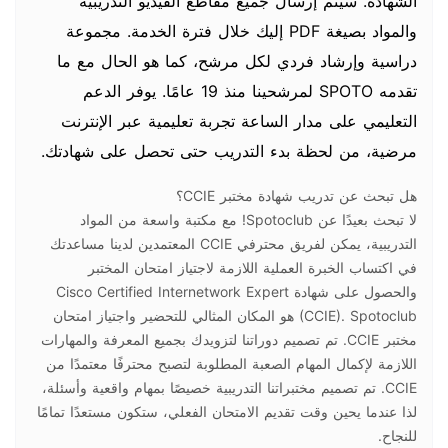
الشهادة. سيتم إرسال جميع مقاطع الفيديو التدريبية
والمواد بصيغة PDF إليك خلال فترة الخدمة. مجموعة
دراسية وإرشاد فردي لكل مرشح، كما هو الحال مع ما
تقدمه SPOTO لمرشحينا منذ 19 عامًا. يوفر الدعم
التعليمي على مدار الساعة تجربة تعليمية عبر الإنترنت
مرضية، من لحظة بدء التدريب حتى تحصل على شهادتك.
هل تبحث عن تدريب شهادة مختبر CCIE؟
لا تبحث بعيدًا عن Spotoclub! مع مكتبة واسعة من المواد
التدريبية، يمكن لفريق محترفي CCIE المعتمدين لدينا مساعدتك
في اكتساب الخبرة العملية اللازمة لاجتياز امتحان المختبر
والحصول على شهادة Cisco Certified Internetwork Expert
(CCIE). Spotoclub هو المكان المثالي للتحضير واجتياز امتحان
مختبر CCIE. تم تصميم دوراتنا لتزويدك بجميع المعرفة والمهارات
اللازمة لإكمال المهام الصعبة المطلوبة لتصبح محترفًا معتمدًا من
CCIE. تم تصميم مختبراتنا التدريبية خصيصًا بمهام واقعية وأسئلة،
لذا عندما يحين وقت تقديم الامتحان الفعلي، ستكون مستعدًا تمامًا
للنجاح.