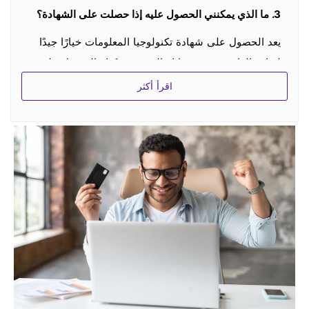
3.
ما الذي يمكنني الحصول عليه إذا حصلت على الشهادة؟
يعد الحصول على شهادة تكنولوجيا المعلومات خيارًا جيدًا
لزيادة الراتب وتعزيز حياتك المهنية. يمكنك الحصول على
شهادة تكنولوجيا المعلومات التي يمكنها التحقق من قدرتك
اقرأ أكثر
في الصناعة.
4. كيف يمكنني الحصول على خصم؟
هناك دائمًا بعض الخصومات الخاصة في بعض الأيام
الخاصة. إذا كنت مهتمًا وترغب في شراء ثلاثة منتجات أو
أكثر ، فيرجى الاتصال بـ
support@spoto.net
للحصول
على خصم وتحقق بانتظام على موقعنا.
5. هل يمكن لطرف ثالث رؤية معلومات عملائك من موقع
الويب الخاص بك؟
لا لا يستطيعون. تحترم SPOTO حق كل عميل في