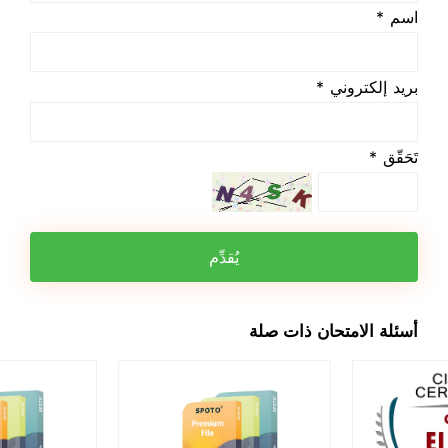
اسم *
بريد إلكتروني *
تَحَقّق *
يُقدِّم
أسئلة الامتحان ذات صلة