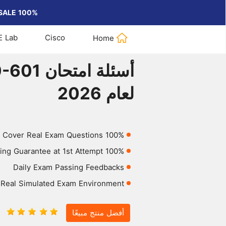
100% Pass Cisco, PMP, ISACA, CompTIA, AWS Practice Dumps on SALE!
E Lab
Cisco
Home
CompTIA
>
Home
>
أسئلة امتحان CompTIA Security+ SY0-601 لعام 2026
أسئلة ا
لعام 2026
100% Cover Real Exam Questions
100% Passing Guarantee at 1st Attempt
Daily Exam Passing Feedbacks
Real Simulated Exam Environment
أفضل منتج مبيعًا