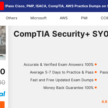
Others
Microsoft
AWS
PMI
CCI
متحان CompTIA Security+ SY0-601
100% Accurate & Verified Exam Answers
00
Average 5-7 Days to Practice & Pass
Fast and Free Updated Exam Dumps
00
100% Money Back Guarantee
4.9