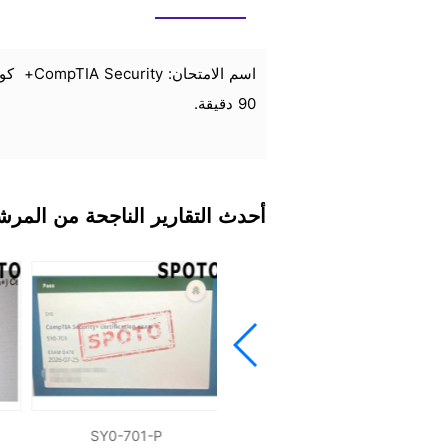
90 دقيقة.
أحدث التقارير الناجحة من المر
SY0-701-P
SY0-701-P