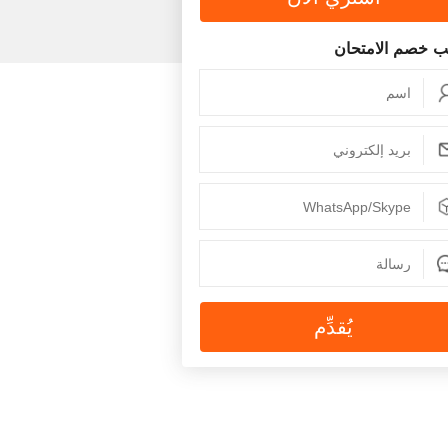
 خصم الامتحان
يُقدِّم