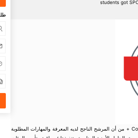
طلب
سيتحقق اختبار شهادة CompTIA Security + من أن المرشح الناجح لديه المعرفة والمهارات المطلوبة