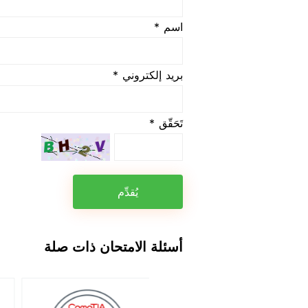
اسم *
بريد إلكتروني *
تَحَقّق *
يُقدِّم
أسئلة الامتحان ذات صلة