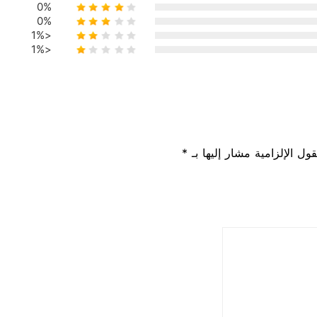
0%
0%
<1%
<1%
ول الإلزامية مشار إليها بـ *