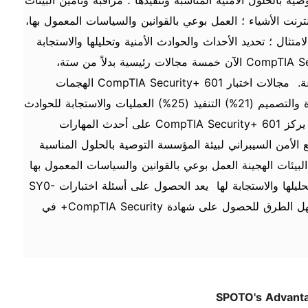
ية بالحلول الأمنية المناسبة وتنفيذها ؛ مراقبة وتأمين البيئات
ترنت الأشياء ؛ العمل بوعي بالقوانين والسياسات المعمول بها،
تثال ؛ تحديد الأحداث والحوادث الأمنية وتحليلها والاستجابة
لها يغطي امتحان CompTIA Security+ (SY0-601) الآن خمسة مجالات رئيسية بدلاً من ستة،
مسترشدة بدور وظيفي ناضج في الصناعة. مجالات اختبار CompTIA Security+ 601 الهجمات
والتهديدات ونقاط الضعف (24%) العمارة والتصميم (21%) التنفيذ (25%) العمليات والاستجابة للحوادث
(16%) مخاطر الحوكمة والامتثال (14%) يركز CompTIA Security+ 601 على أحدث المهارات
ضع الأمن السيبراني لبيئة المؤسسة التوصية بالحلول المناسبة
البيئات الهجينة العمل بوعي بالقوانين والسياسات المعمول بها
تحديد أحداث وحوادث الأمن السيبراني وتحليلها والاستجابة لها يعد الحصول على أسئلة اختبارات SY0-
601 المقدمة من وكالة SPOTO من أسهل الطرق للحصول على شهادة CompTIA Security+ في
SPOTO's Advant