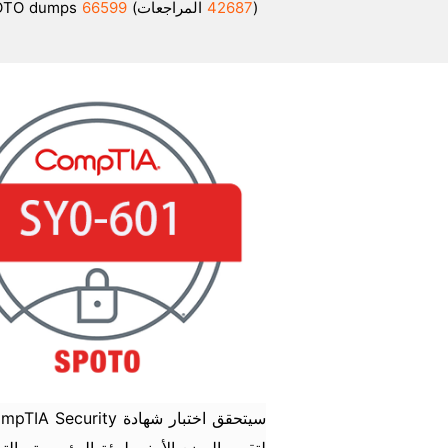
(
42687
المراجعات)
66599
students got SPOTO dumps