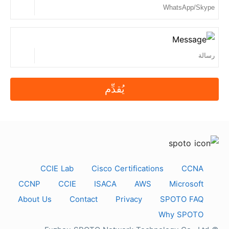
مع أطراف ثالثة.
يُقدِّم
CCIE Lab
Cisco Certifications
CCNA
CCNP
CCIE
ISACA
AWS
Microsoft
About Us
Contact
Privacy
SPOTO FAQ
Why SPOTO