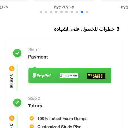
03-P
SY0-701-P
SY0
3 خطوات للحصول على الشهادة