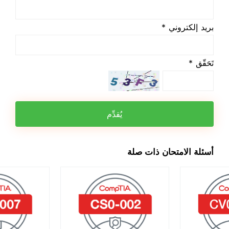
بريد إلكتروني *
تَحَقّق *
يُقدِّم
أسئلة الامتحان ذات صلة