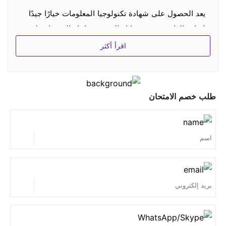
يعد الحصول على شهادة تكنولوجيا المعلومات خيارًا جيدًا
لزيادة الراتب وتعزيز حياتك المهنية. يمكنك الحصول على
شهادة تكنولوجيا المعلومات التي يمكنها التحقق من قدرتك
اقرأ أكثر
في الصناعة.
4. كيف يمكنني الحصول على خصم؟
طلب خصم الامتحان
هناك دائمًا بعض الخصومات الخاصة في بعض الأيام
الخاصة. إذا كنت مهتمًا وترغب في شراء ثلاثة منتجات أو
أكثر ، فيرجى الاتصال بـ
support@spoto.net
للحصول
على خصم وتحقق بانتظام على موقعنا.
5. هل يمكن لطرف ثالث رؤية معلومات عملائك من موقع
الويب الخاص بك؟
لا لا يستطيعون. تحترم SPOTO حق كل عميل في
الخصوصية. نظامنا مؤمن بالكامل ، ولا نشارك أي معلومات