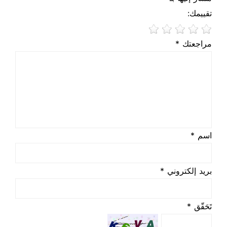
تقييمك:
مراجعتك *
اسم *
بريد إلكتروني *
تَحَقّق *