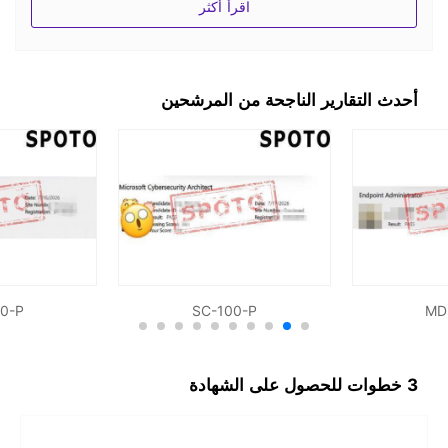
اقرأ أكثر
ثلاثة إلى خمسة أيام، يكفي أن تجيب على التمارين بشكل
صحيح والإجابات الصحيحة.
أحدث التقارير الناجحة من المرشحين
0-P
SC-100-P
MD
3 خطوات للحصول على الشهادة