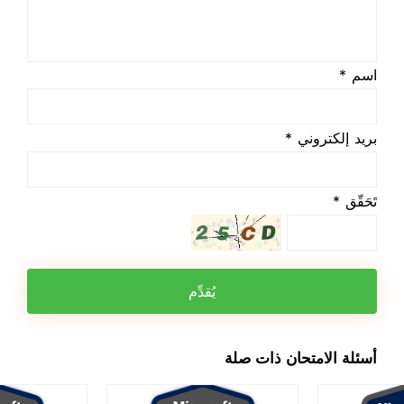
اسم *
بريد إلكتروني *
تَحَقّق *
يُقدِّم
أسئلة الامتحان ذات صلة