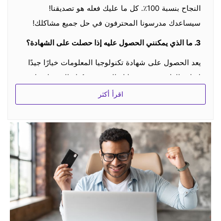
النجاح بنسبة 100٪. كل ما عليك فعله هو تصديقنا!
سيساعدك مدرسونا المحترفون في حل جميع مشاكلك!
3.
ما الذي يمكنني الحصول عليه إذا حصلت على الشهادة؟
يعد الحصول على شهادة تكنولوجيا المعلومات خيارًا جيدًا
لزيادة الراتب وتعزيز حياتك المهنية. يمكنك الحصول على
شهادة تكنولوجيا المعلومات التي يمكنها التحقق من قدرتك
اقرأ أكثر
في الصناعة.
4. كيف يمكنني الحصول على خصم؟
هناك دائمًا بعض الخصومات الخاصة في بعض الأيام
الخاصة. إذا كنت مهتمًا وترغب في شراء ثلاثة منتجات أو
أكثر ، فيرجى الاتصال بـ
support@spoto.net
للحصول
على خصم وتحقق بانتظام على موقعنا.
5. هل يمكن لطرف ثالث رؤية معلومات عملائك من موقع