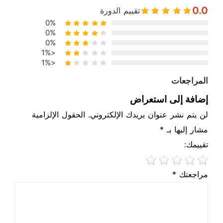
0.0
تقييم الدورة
اجتياز امتحان الشهادة بسرعة
0%
0%
0%
<1%
<1%
طالما اجتازت الاختبار في غضون ثلاثة إلى خمسة أيام ،
المراجعات
يكفي الإجابة على التمارين بشكل صحيح والإجابات
الصحيحة. "
إضافة إلى استعراض
لن يتم نشر عنوان بريدك الإلكتروني. الحقول الإلزامية
مشار إليها بـ *
تقييمك:
مراجعتك *