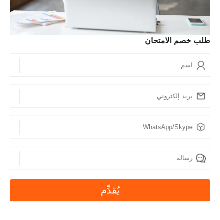
الويب الخاص بك؟
لا لا يستطيعون. تحترم SPOTO حق كل عميل في
الخصوصية. نظامنا مؤمن بالكامل ، ولا نشارك أي معلومات
طلب خصم الامتحان
مع أطراف ثالثة.
يُقدِّم