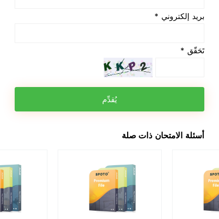
بريد إلكتروني *
تَحَقّق *
يُقدِّم
أسئلة الامتحان ذات صلة