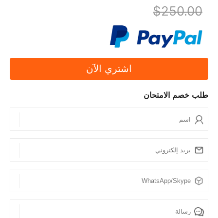
ما هي مزايا اسئلة اختبار SPOTO CCNP 350-401؟
$250.00
من بين مزايا اسئلة اختبار SPOTO CCNP 350-401 أنه
يمكن الوصول إليها عبر الإنترنت، مما يسمح لك بالدراسة
وفقًا لوتيرتك الخاصة، في أي وقت وفي أي مكان. يمكنك
إجراء اختبار الممارسة عدة مرات حسب الحاجة لضبط
اشتري الآن
تحضيرك للامتحان. اسئلة اختبار SPOTO تغطي جميع
أسئلة الامتحان بنسبة 100٪، ويمكنك الاعتماد الكامل على
طلب خصم الامتحان
اسئلة اختبار سيسكو، وسوف تنجح في اجتياز الامتحان.