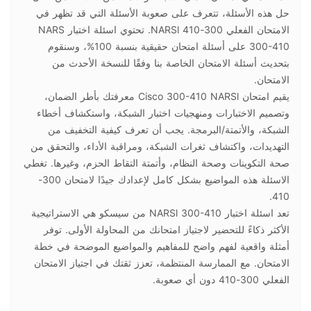
حل هذه الأسئلة، تتعرف على صعوبة الأسئلة التي قد تظهر في
الامتحان الفعلي 300-410 NARSl. تحتوي اسئلة اختبار NARS
300-410 على أسئلة امتحان حقيقية بنسبة 100%، وسنقوم
بتحديث أسئلة الامتحان الخاصة بنا وفقًا للنسخة الأحدث من
الامتحان.
يقيم امتحان Cisco 300-410 NARSl معرفتك بأطر الضمان،
وتصميم الاختبارات ومنهجيات اختبار الشبكة، واستكشاف أخطاء
الشبكة، والأتمتة/البرمجة. يجب أن تعرف كيفية التخفيف من
التهديدات، واكتشاف ثغرات الشبكة، ومراقبة الأداء، والتحقق من
صحة التكوينات وصحة النظام، وأتمتة التقاط الحزم، وغيرها. تغطي
الاسئلة هذه المواضيع بشكل كامل لإعدادك جيدًا لامتحان 300-
410.
تعد اسئلة اختبار NARSl 300-410 من سيسكو هي الاستراتيجية
الأكثر ذكاءً للتحضير لاجتياز امتحانك من المحاولة الأولى. توفر
أمثلة واقعية لفهم واضح للمفاهيم والمواضيع الموضحة في خطة
الامتحان. مع الممارسة المنتظمة، تعزز ثقتك في اجتياز الامتحان
الفعلي 300-410 دون أي صعوبة.