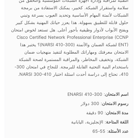
التقنية لمراقبة وإدارة أجهزة الشبكات المؤسسية والتحقق من
سلامة واستقرار الشبكة. كخبير، يمكنك الاستفادة من برمجة
الشبكات لأتمتة المهام الأساسية وتحديد العيوب بسرعة وتبني
حلول قابلة للتطبيق بسهولة. هذا يعزز حياتك المهنية بشكل كبير
ويفتح الأبواب لأدوار وظيفية بأجور أعلى. هل تستعد لخوض امتحان
Cisco Certified Network Professional Enterprise (CCNP
ENT) لشبكة الضمان والأتمتة (300-410 NARSl)؟ يختبر هذا
الامتحان معرفتك ومهاراتك المطلوبة لتنفيذ منهجيات ضمان
الشبكة، وتخفيف المخاطر، والمراقبة المستمرة لصحة الشبكة
باستخدام البنية التحتية القابلة للبرمجة. للنجاح في امتحان 300-
410، تحتاج إلى دراسة أحدث اسئلة اختبار NARSl 300-410.
اسم الامتحان
: 300-410 ENARSI
رسوم الامتحان
: 300 دولار
مدة الامتحان
: 90 دقيقة
اللغة المتاحة
: الإنجليزية، اليابانية
عدد الأسئلة
: 55-65