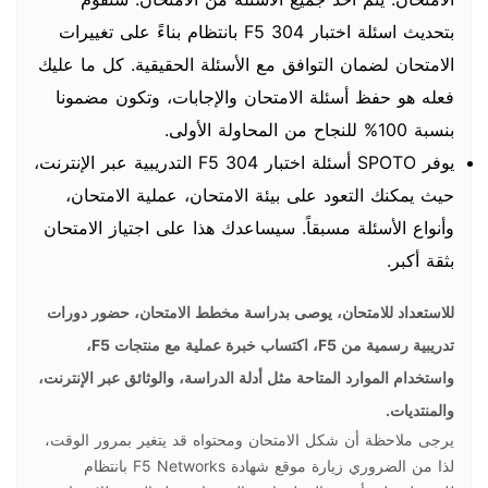
بتحديث اسئلة اختبار F5 304 بانتظام بناءً على تغييرات
الامتحان لضمان التوافق مع الأسئلة الحقيقية. كل ما عليك
فعله هو حفظ أسئلة الامتحان والإجابات، وتكون مضمونا
بنسبة 100% للنجاح من المحاولة الأولى.
يوفر SPOTO أسئلة اختبار F5 304 التدريبية عبر الإنترنت،
حيث يمكنك التعود على بيئة الامتحان، عملية الامتحان،
وأنواع الأسئلة مسبقاً. سيساعدك هذا على اجتياز الامتحان
بثقة أكبر.
للاستعداد للامتحان، يوصى بدراسة مخطط الامتحان، حضور دورات
تدريبية رسمية من F5، اكتساب خبرة عملية مع منتجات F5،
واستخدام الموارد المتاحة مثل أدلة الدراسة، والوثائق عبر الإنترنت،
والمنتديات.
يرجى ملاحظة أن شكل الامتحان ومحتواه قد يتغير بمرور الوقت،
لذا من الضروري زيارة موقع شهادة F5 Networks بانتظام