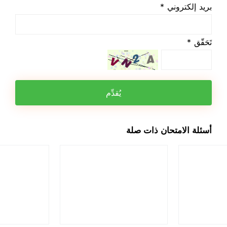
بريد إلكتروني *
تَحَقّق *
يُقدِّم
أسئلة الامتحان ذات صلة