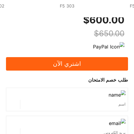
02
F5 303
F
$600.00
$650.00
اشتري الآن
طلب خصم الامتحان