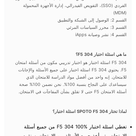
الفردي (SSO)، التفويض الفيدرالي، إدارة الأجهزة المحمولة
(MDM)
القسم 2: الوصول إلى الشبكة والتطبيق
القسم 3: محرر السياسات المرئي
القسم 4: نشر وصيانة iApps
ما هي اسئلة اختبار F5 304؟
F5 304 اسئلة اختبار هو اختبار تدريبي مكون من أسئلة امتحان
F5. يحتوي F5 304 اسئلة اختبار على جميع الأسئلة والإجابات
للامتحان. إنه واحد من أفضل مواد الدراسة للامتحان الذي
سيساعدك على النجاح بنسبة 100%. نحن نضمن 100% صحة
أسئلة الامتحان F5 حتى لا تقلق بشأن المفاجآت في الامتحان.
لماذا تختار SPOTO F5 304 اسئلة اختبار؟
تغطي اسئلة اختبار F5 304 100% من جميع أسئلة
الامتحان. يتم أخذ جميع الأسئلة من الامتحان. سنقوم