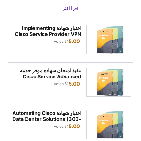
ترنت وممارسة أسئلة الامتحان.
اقرأ أكثر
ماذا أفعل إذا فشلت في الامتحان بعد استخدام اسئلة اختبار S
POTO؟
اختبار شهادة Implementing
Cisco Service Provider VPN
جميع أسئلة الامتحان التي تقدمها SPOTO محدثة وصحيحة. إذا
Solutions(300-515)
5.00
51 Votes
فشلت في الامتحان، سنقدم لك خدمة جديدة لمساعدتك على
اجتياز الامتحان بنجاح.
تنفيذ امتحان شهادة موفر خدمة
Cisco Service Advanced
Solutions (300-510)
5.00
51 Votes
اختبار شهادة Automating Cisco
Data Center Solutions (300-
635 DCAUTO)
5.00
51 Votes