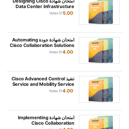
امتحان شهادة Designing Cisco
Data Center Infrastructure
(300-610 DCIC)
5.00
51 Votes
امتحان شهادة جودة Automating
Cisco Collaboration Solutions
(300-835 CLAUTO)
4.00
51 Votes
تنفيذ Cisco Advanced Control
Service and Mobility Service
(300-815 CLACCM) Dumps
4.00
51 Votes
2026
امتحان شهادة Implementing
Cisco Collaboration
Applications(300-810 CLICA)