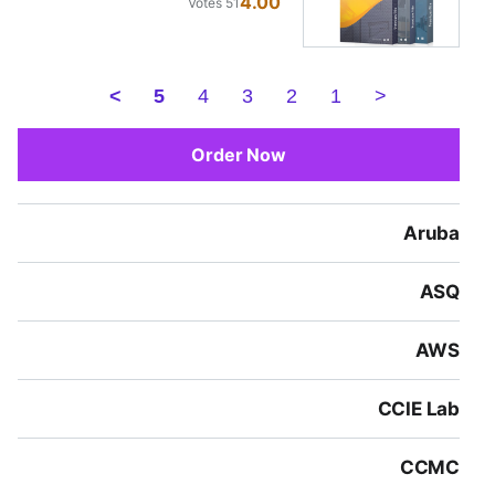
4.00
51 Votes
>
5
4
3
2
1
<
Order Now
Aruba
ASQ
AWS
CCIE Lab
CCMC