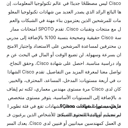
Cisco ليس مصطلحًا جديدًا في عالم تكنولوجيا المعلومات. إن
ها البائع الرائد الذي يصدر العديد من شهادات تكنولوجيا المعلو
مات للمرشحين الذين يعتزمون بناء مهنة في الشبكات والعم
ل مع منتجات وتقنيات Cisco. تقدم SPOTO امتحانات ممار
سة Cisco حقيقية وصحيحة بنسبة 100% بالإضافة إلى مدربي
ن محترفين لمساعدة المرشحين على الاستعداد واجتياز الامتح
ان بسرعة وسهولة. لن تضيع الوقت أو المال في البحث عن م
واد دراسية مناسبة. احصل على شهادة Cisco، وحقق النجاح.
تواصل معنا لمعرفة المزيد من التفاصيل. تقدم Cisco الشهادا
ت في أربعة مستويات: المدخل، المساعد، المحترف، والخبير.
كان لدى Cisco مرة مستوى مهندس معماري، لكنه تم إيقاف
ه. بالإضافة إلى المستويات الأساسية، يتوفر مستوى متخصص
ما هي مستويات شهادات Cisco؟
في العديد من المجالات. معظم الشهادات تقع في فئة تطوير ا
لبرمجيات أو البنية التحتية للشبكة.
تم تصميم شهادة المستوى المبتدئ للأشخاص الذين يرغبون ف
ي العمل كمهندسين ميدانيين أو فنيين لدى Cisco. يعدك المس