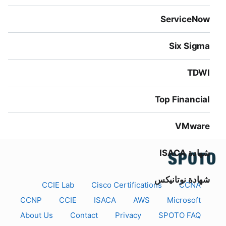
ServiceNow
Six Sigma
TDWI
Top Financial
VMware
شهادة ISACA
شهادة نوتانيكس
CCIE Lab
Cisco Certifications
CCNA
CCNP
CCIE
ISACA
AWS
Microsoft
About Us
Contact
Privacy
SPOTO FAQ