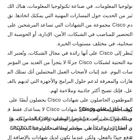
نولوجيا المعلومات. في صناعة تكنولوجيا المعلومات، هناك الك
ثير من الحديث حول المسارات المهنية التي يمكنك اتخاذها. تق
دم Cisco مجموعة من الشهادات التي تساعد المرشحين على
التحضير للمناصب في الشبكات، الأمن، الإدارة، أو الحوسبة ال
سحابية، في مختلف مستويات الخبرة.
يُنظر إلى Cisco على أنها رائدة في مجال الشبكات، وتُعتبر الب
نية التحتية لشبكات Cisco جزءًا لا يتجزأ من العديد من المؤس
سات اليوم. عند إثبات لأصحاب العمل المحتملين أنك تمتلك الم
هارات والمعرفة لدعم حلول البرامج والأجهزة التي لديهم بالف
عل، فإنك تصبح أكثر جاذبية وملاءمة لهم.
الموظفون الحاصلون على شهادات Cisco يحصلون أيضًا على
كيف اجتاز امتحان Cisco؟
رواتب أعلى. الحصول على شهادات Cisco لا يساعدك فقط ف
حسنًا، إذا كنت ترغب في اجتياز امتحان Cisco الخاص بك، فإ
ي الحصول على أحدث الفرص الوظيفية والترقيات، ولكنه يؤد
ن أفضل إجابة لذلك هي مواد دراسة امتحانات SPOTO Cisc
ي أيضًا إلى رواتب أعلى. معظم وظائف تكنولوجيا المعلومات
o.
تدفع جيدًا بالفعل، ولكن عندما تكون لديك شهادات بالإضافة إل