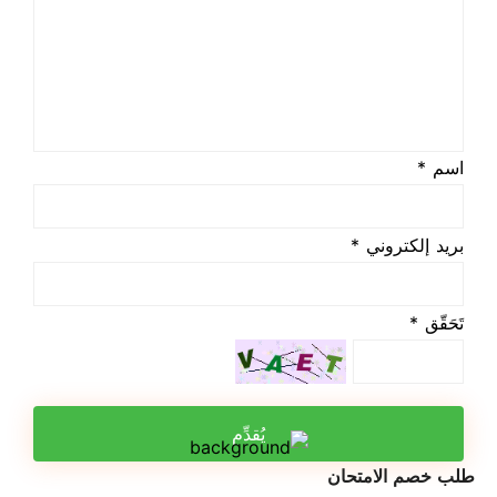
اسم *
بريد إلكتروني *
تَحَقّق *
يُقدِّم
طلب خصم الامتحان