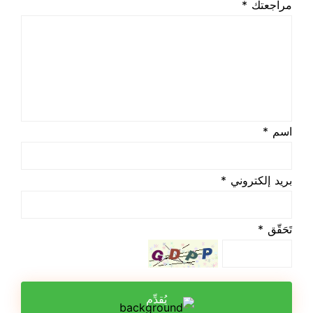
مراجعتك *
اسم *
بريد إلكتروني *
تَحَقّق *
يُقدِّم